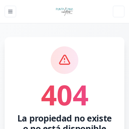
Toggle navigation menu
Toggl
404
La propiedad no existe
o no está disponible