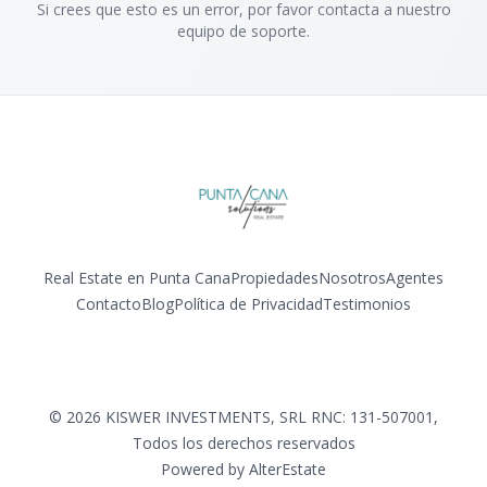
Si crees que esto es un error, por favor contacta a nuestro
equipo de soporte.
Real Estate en Punta Cana
Propiedades
Nosotros
Agentes
Contacto
Blog
Política de Privacidad
Testimonios
Facebook
Instagram
LinkedIn
YouTube
©
2026
KISWER INVESTMENTS, SRL RNC: 131-507001
,
Todos los derechos reservados
Powered by
AlterEstate