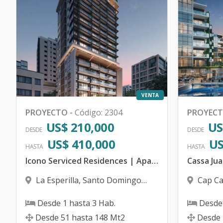
VENTA
PROYECTO
-
Código
:
2304
PROYEC
US$ 210,000
US
DESDE
DESDE
US$ 410,000
US
HASTA
HASTA
Icono Serviced Residences | Apartamentos en La Esperilla con piscina - República Dominicana
La Esperilla
,
Santo Domingo
Cap C
D.N.
Desde
1
hasta
3
Hab.
Desde
Desde
51
hasta
148
Mt2
Desde