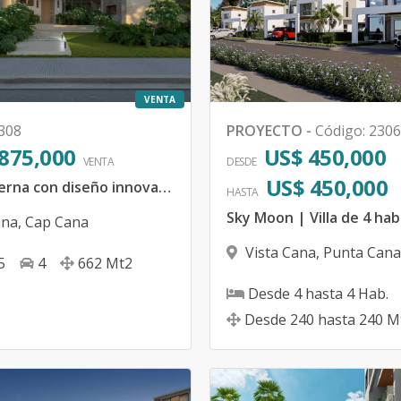
VENTA
308
PROYECTO
-
Código
:
2306
,875,000
US$ 450,000
VENTA
DESDE
US$ 450,000
Villa moderna con diseño innovador y vistas panorámicas
HASTA
ana
,
Cap Cana
Vista Cana
,
Punta Cana
5
4
662
Mt2
Desde
4
hasta
4
Hab.
Desde
240
hasta
240
M