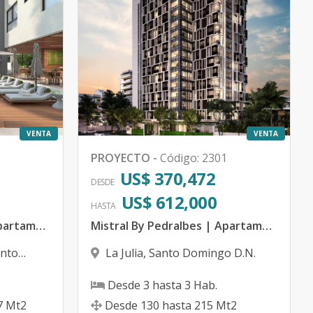
VENTA
VENTA
PROYECTO
-
Código
:
2301
US$ 370,472
DESDE
US$ 612,000
HASTA
Canvas By Pedralbes | Apartamentos en Arroyo Hondo Viejo, Santo Domingo - República Dominicana
Mistral By Pedralbes | Apartamentos en La Julia con vista al mar de 2 y 3 habitaciones - República Dominicana
nto
La Julia
,
Santo Domingo D.N.
Desde
3
hasta
3
Hab.
7
Mt2
Desde
130
hasta
215
Mt2