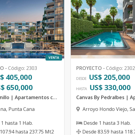
VENTA
TO
-
Código
:
2303
PROYECTO
-
Código
:
2302
$ 405,000
US$ 205,000
DESDE
$ 650,000
US$ 330,000
HASTA
Cassa Juanillo | Apartamentos cerca de Juanillo Beach en Cap Cana - República Dominicana
ana
,
Punta Cana
Arroyo Hondo Viejo
,
Sa
Domingo D.N.
1
hasta
1
Hab.
Desde
1
hasta
3
Hab.
107.94
hasta
237.75
Mt2
Desde
83.59
hasta
118.