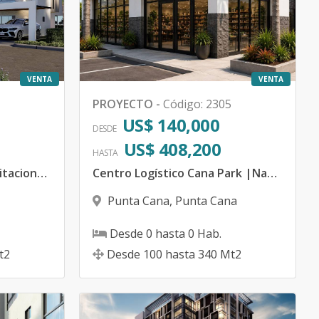
VENTA
VENTA
PROYECTO
-
Código
:
2305
US$ 140,000
DESDE
US$ 408,200
HASTA
Sky Moon | Villa de 4 habitaciones en Vistacana cerca de Downtown Punta Cana - RD
Centro Logístico Cana Park |Naves y Locales Comerciales en Cana Park Punta Cana - República Dominicana
Punta Cana
,
Punta Cana
Desde
0
hasta
0
Hab.
t2
Desde
100
hasta
340
Mt2