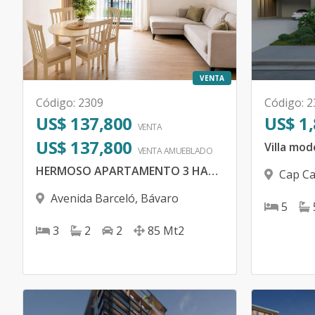
VENTA
Código
:
2309
Código
:
2
US$ 137,800
US$ 1
VENTA
US$ 137,800
VENTA AMUEBLADO
HERMOSO APARTAMENTO 3 HABITACIONES LISTO Y AMOBLADO
Cap C
Avenida Barceló
,
Bávaro
5
3
2
2
85
Mt2