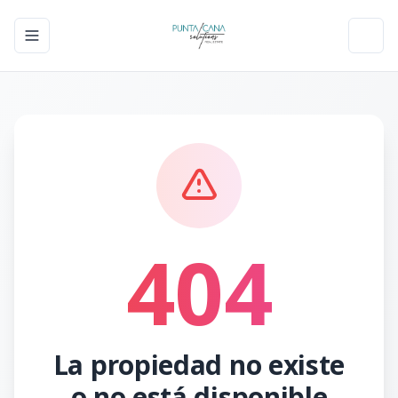
Toggle navigation menu
Toggl
404
La propiedad no existe
o no está disponible