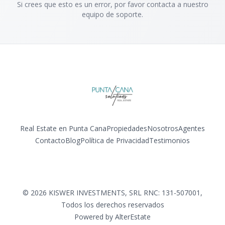
Si crees que esto es un error, por favor contacta a nuestro
equipo de soporte.
Real Estate en Punta Cana
Propiedades
Nosotros
Agentes
Contacto
Blog
Política de Privacidad
Testimonios
Facebook
Instagram
LinkedIn
YouTube
©
2026
KISWER INVESTMENTS, SRL RNC: 131-507001
,
Todos los derechos reservados
Powered by
AlterEstate