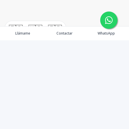
🇪🇸
🇺🇸
🇫🇷
Llámame
Contactar
WhatsApp
Real Estate en Punta Cana
Propiedades
Nosotros
Agentes
Contacto
Blog
Política de Privacidad
Testimonios