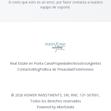
Si crees que esto es un error, por favor contacta a nuestro
equipo de soporte.
Real Estate en Punta Cana
Propiedades
Nosotros
Agentes
Contacto
Blog
Política de Privacidad
Testimonios
Facebook
Instagram
LinkedIn
YouTube
©
2026
KISWER INVESTMENTS, SRL RNC: 131-507001
,
Todos los derechos reservados
Powered by
AlterEstate