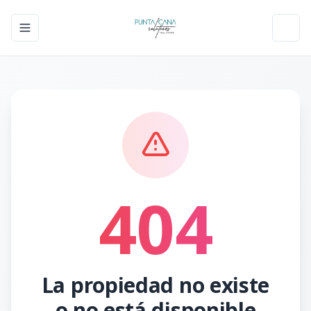
Toggle navigation menu
Toggl
404
La propiedad no existe
o no está disponible