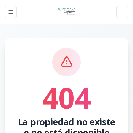
Toggle navigation menu
Toggl
404
La propiedad no existe
o no está disponible