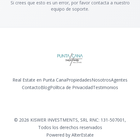
Si crees que esto es un error, por favor contacta a nuestro
equipo de soporte.
Real Estate en Punta Cana
Propiedades
Nosotros
Agentes
Contacto
Blog
Política de Privacidad
Testimonios
Facebook
Instagram
LinkedIn
YouTube
©
2026
KISWER INVESTMENTS, SRL RNC: 131-507001
,
Todos los derechos reservados
Powered by
AlterEstate