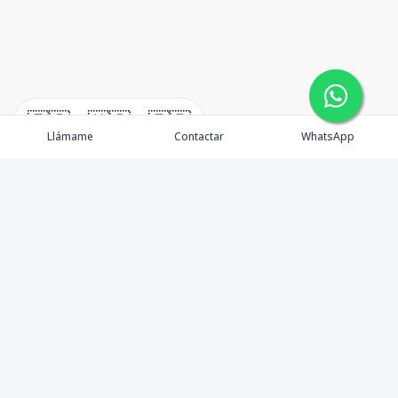
🇪🇸
🇺🇸
🇫🇷
Llámame
Contactar
WhatsApp
Real Estate en Punta Cana
Propiedades
Nosotros
Agentes