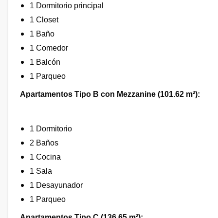
1 Dormitorio principal
1 Closet
1 Baño
1 Comedor
1 Balcón
1 Parqueo
Apartamentos Tipo B con Mezzanine (101.62 m²):
1 Dormitorio
2 Baños
1 Cocina
1 Sala
1 Desayunador
1 Parqueo
Apartamentos Tipo C (136.65 m²):