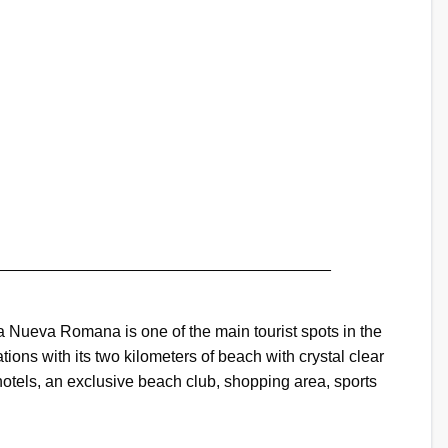
_____________________________________
a Nueva Romana is one of the main tourist spots in the
ations with its two kilometers of beach with crystal clear
 hotels, an exclusive beach club, shopping area, sports