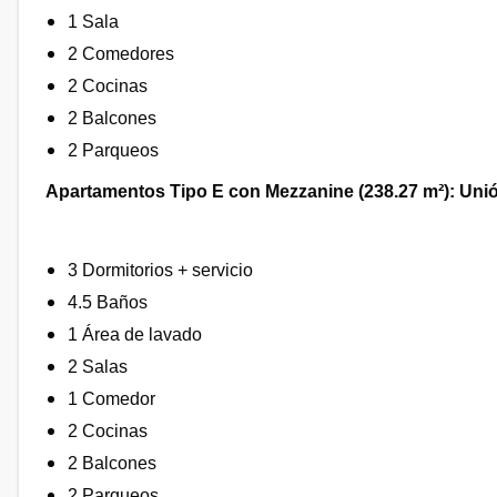
1 Sala
2 Comedores
2 Cocinas
2 Balcones
2 Parqueos
Apartamentos Tipo E con Mezzanine (238.27 m²): Uni
3 Dormitorios + servicio
4.5 Baños
1 Área de lavado
2 Salas
1 Comedor
2 Cocinas
2 Balcones
2 Parqueos