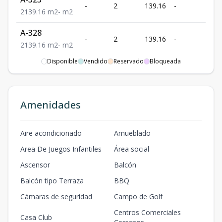
U
-
2
139.16
-
4
2
139.16
m2
-
m2
A-328
U
-
2
139.16
-
4
2
139.16
m2
-
m2
Disponible
Vendido
Reservado
Bloqueada
A-403
U
-
2
128.8
-
4
2
128.8
m2
-
m2
A-408
U
Amenidades
-
2
128.8
-
4
2
128.8
m2
-
m2
A-413
Aire acondicionado
Amueblado
U
-
2
128.8
-
4
2
128.8
m2
-
m2
Area De Juegos Infantiles
Área social
A-418
Ascensor
Balcón
U
-
2
128.8
-
4
2
128.8
m2
-
m2
Balcón tipo Terraza
BBQ
Cámaras de seguridad
Campo de Golf
A-423
U
-
2
128.8
-
4
2
128.8
m2
-
m2
Centros Comerciales
Casa Club