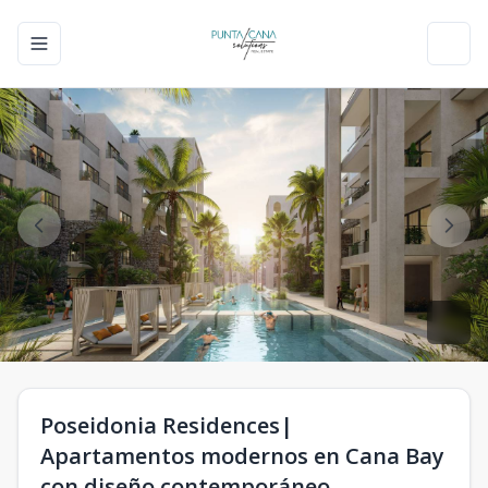
Toggle navigation menu
Toggl
Poseidonia Residences|
Apartamentos modernos en Cana Bay
con diseño contemporáneo