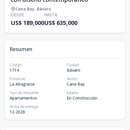
Cana Bay
,
Bávaro
DESDE
HASTA
US$ 189,000
US$ 635,000
Resumen
Código
:
Ciudad
:
1714
Bávaro
Provincia
:
Sector
:
La Altagracia
Cana Bay
Tipo de inmueble
:
Estado
:
Apartamentos
En Construcción
Fecha de entrega
:
12-2028