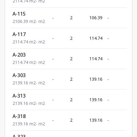
3
2
114.74
m2
-
m2
A-115
U
-
2
106.39
-
3
2
106.39
m2
-
m2
A-117
U
-
2
114.74
-
3
2
114.74
m2
-
m2
A-203
U
-
2
114.74
-
3
2
114.74
m2
-
m2
A-303
U
-
2
139.16
-
4
2
139.16
m2
-
m2
A-313
U
-
2
139.16
-
4
2
139.16
m2
-
m2
A-318
U
-
2
139.16
-
4
2
139.16
m2
-
m2
A-323