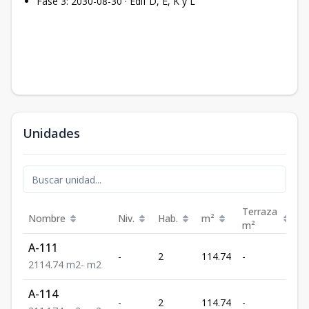
Fase 3: 2030-08-30 · Edif D, E, K y L
Unidades
Terraza
Nombre
Niv.
Hab.
m²
P
m²
A-111
U
-
2
114.74
-
3
2
114.74
m2
-
m2
A-114
U
-
2
114.74
-