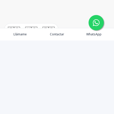
🇪🇸
🇺🇸
🇫🇷
Llámame
Contactar
WhatsApp
Real Estate en Punta Cana
Propiedades
Nosotros
Agentes
Contacto
Blog
Política de Privacidad
Testimonios