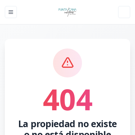
Toggle navigation menu
Toggl
404
La propiedad no existe
o no está disponible