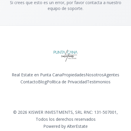
Si crees que esto es un error, por favor contacta a nuestro
equipo de soporte.
Real Estate en Punta Cana
Propiedades
Nosotros
Agentes
Contacto
Blog
Política de Privacidad
Testimonios
Facebook
Instagram
LinkedIn
YouTube
©
2026
KISWER INVESTMENTS, SRL RNC: 131-507001
,
Todos los derechos reservados
Powered by
AlterEstate