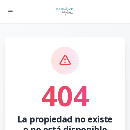
Toggle navigation menu
Toggl
404
La propiedad no existe
o no está disponible