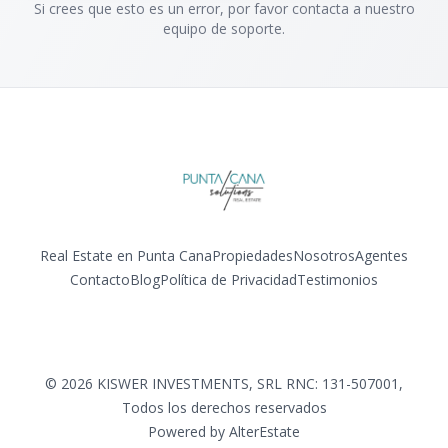
Si crees que esto es un error, por favor contacta a nuestro
equipo de soporte.
Real Estate en Punta Cana
Propiedades
Nosotros
Agentes
Contacto
Blog
Política de Privacidad
Testimonios
Facebook
Instagram
LinkedIn
YouTube
©
2026
KISWER INVESTMENTS, SRL RNC: 131-507001
,
Todos los derechos reservados
Powered by
AlterEstate