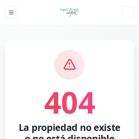
Toggle navigation menu
Toggl
404
La propiedad no existe
o no está disponible