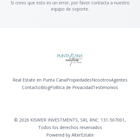
Si crees que esto es un error, por favor contacta a nuestro
equipo de soporte.
Real Estate en Punta Cana
Propiedades
Nosotros
Agentes
Contacto
Blog
Política de Privacidad
Testimonios
Facebook
Instagram
LinkedIn
YouTube
©
2026
KISWER INVESTMENTS, SRL RNC: 131-507001
,
Todos los derechos reservados
Powered by
AlterEstate