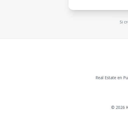
Si c
Real Estate en P
©
2026