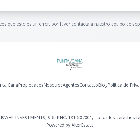
rees que esto es un error, por favor contacta a nuestro equipo de sop
unta Cana
Propiedades
Nosotros
Agentes
Contacto
Blog
Política de Priv
Facebook
Instagram
LinkedIn
YouTube
KISWER INVESTMENTS, SRL RNC: 131-507001
,
Todos los derechos r
Powered by
AlterEstate