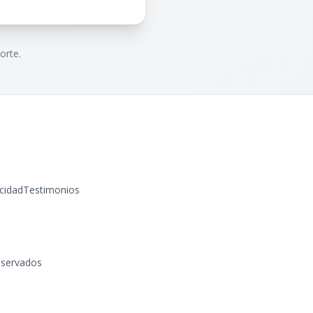
orte.
acidad
Testimonios
eservados