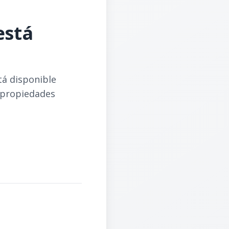
está
tá disponible
 propiedades