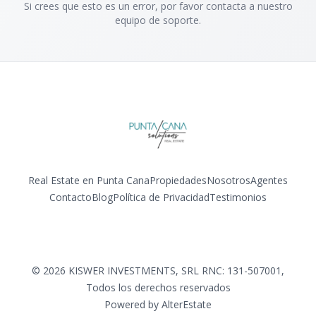
Si crees que esto es un error, por favor contacta a nuestro
equipo de soporte.
Real Estate en Punta Cana
Propiedades
Nosotros
Agentes
Contacto
Blog
Política de Privacidad
Testimonios
Facebook
Instagram
LinkedIn
YouTube
©
2026
KISWER INVESTMENTS, SRL RNC: 131-507001
,
Todos los derechos reservados
Powered by
AlterEstate