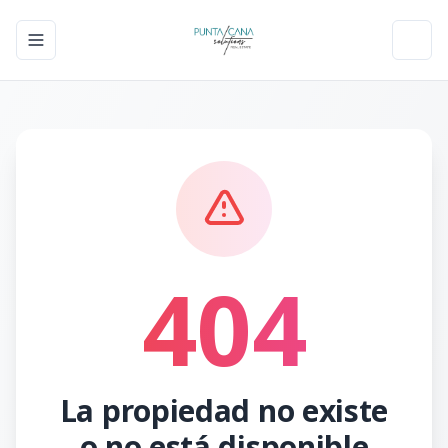
Toggle navigation menu
Toggl
404
La propiedad no existe
o no está disponible