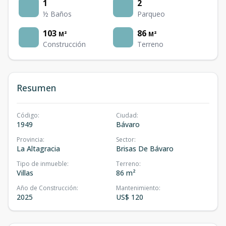
1
2
½ Baños
Parqueo
103
86
M²
M²
Construcción
Terreno
Resumen
Código
:
Ciudad
:
1949
Bávaro
Provincia
:
Sector
:
La Altagracia
Brisas De Bávaro
Tipo de inmueble
:
Terreno
:
Villas
86 m²
Año de Construcción
:
Mantenimiento
:
2025
US$ 120